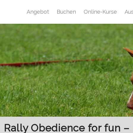
Angebot
Buchen
Online-Kurse
Au
Rally Obedience for fun –